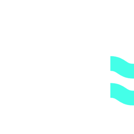
компания всегда оставляет за собой право сделать
дополнительную обрешетку груза, который по их
мнению является хрупким или имеет класс
опасности, это, в свою очередь, увеличивает
стоимость доставки согласно их прайс-листу.
Артикул:
RPUM0012.06R / RBH0006.05R
Категории:
Комплектующие и принадлежности насосов
,
Насосы
1.
Доступные цены.
Прямые поставки оборудования.