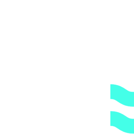
аты
Контистабил+ 5 л, жидкий
 20x20 мм), сетка 327*327 мм (в коробке 2,14 м2)
3321
₽