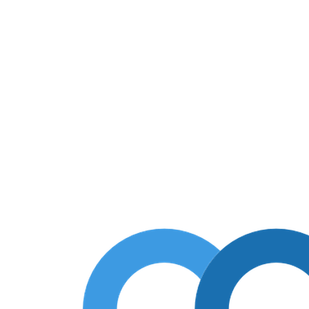
620 мм, 145 кг (с боковым
ся засыпка из специального просеянного кварцевого песка.