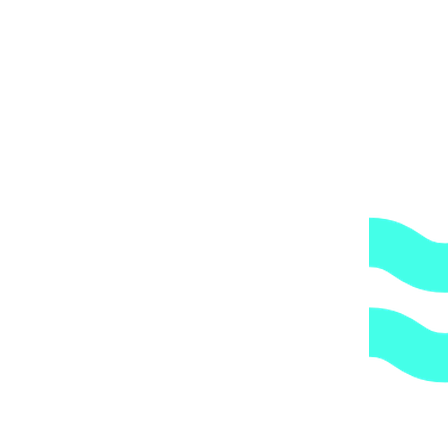
мнению является хрупким или имеет класс
опасности, это, в свою очередь, увеличивает
стоимость доставки согласно их прайс-листу.
Артикул:
28474
Категории:
Песчаные фильтровальные
установки и фильтры
,
Фильтры
1.
Доступные цены.
Прямые поставки оборудования.