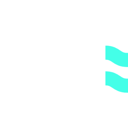
Артикул:
S101005170E
Категории:
Автоматика для бассейна
,
Клапаны
,
Управление подогревом
1.
Доступные цены.
Прямые поставки оборудования.
2.
Гарантия.