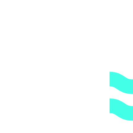
В корзину
Быстрый просмотр
900 Вт
9.09 кг
Закрыть
Насос 0,9 кВт 220 В Emaux SS100 (Opus)
38540
₽
В избранное
В корзину
Быстрый просмотр
1.1 кВт
17.2 кг
Закрыть
Насос 1,1 кВт 220 В Emaux SB15 (Opus)
52828
₽
В избранное
В корзину
Быстрый просмотр
1.5 кВт
6 кг