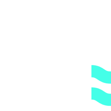
либо, заказав дополнительно экспедирование по городу,
по указанному Вами адресу.
ОБРАТИТЕ ВНИМАНИЕ,
что транспортная
компания всегда оставляет за собой право сделать
дополнительную обрешетку груза, который по их
мнению является хрупким или имеет класс
опасности, это, в свою очередь, увеличивает
стоимость доставки согласно их прайс-листу.
Артикул:
66977f6a5ce6
Категории:
Закладные детали
,
Форсунки
1.
Доступные цены.
Прямые поставки оборудования.