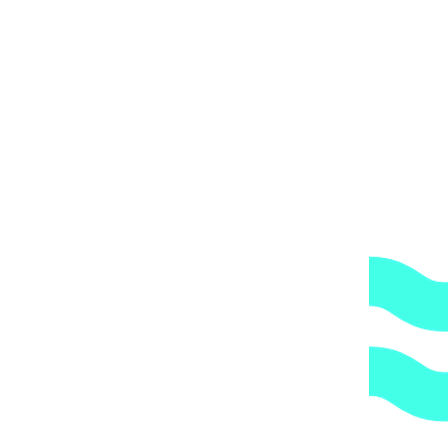
Вы получите груз на терминале ТК в своем городе,
либо, заказав дополнительно экспедирование по городу,
по указанному Вами адресу.
ОБРАТИТЕ ВНИМАНИЕ,
что транспортная
компания всегда оставляет за собой право сделать
дополнительную обрешетку груза, который по их
мнению является хрупким или имеет класс
опасности, это, в свою очередь, увеличивает
стоимость доставки согласно их прайс-листу.
Артикул:
A-009-2
Категории:
Донные сливы
,
Закладные
детали
1.
Доступные цены.
Прямые поставки оборудования.