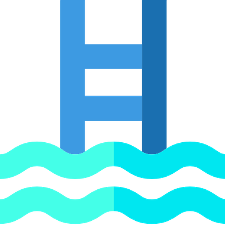
0 мм, PN=16 арт. 01987