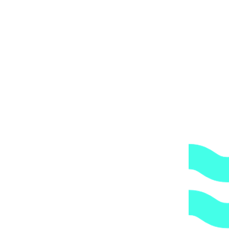
реходник конический ПВХ Cepex (клеевой), диаметр 63 – 50 x 2
x 50 мм, PN=16 арт. 01989
447
₽
x 32 мм, PN=16 арт. 01985
255
₽