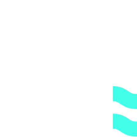
вод седловой ПП, NBR Cepex внутренняя резьба BSP (на болтах),
х), диаметр 315 мм x 4', PN=6 арт. 18812
16753
₽