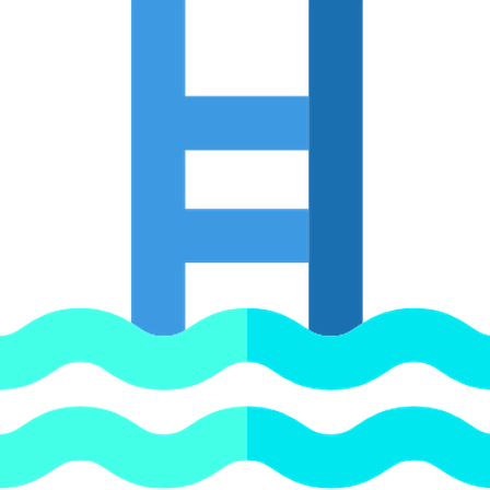
 диаметр 315 мм x 2′, PN=6 арт. 18810