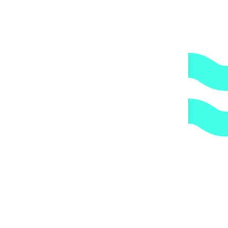
по указанному Вами адресу.
ОБРАТИТЕ ВНИМАНИЕ,
что транспортная
компания всегда оставляет за собой право сделать
дополнительную обрешетку груза, который по их
мнению является хрупким или имеет класс
опасности, это, в свою очередь, увеличивает
стоимость доставки согласно их прайс-листу.
Артикул:
18805
Категории:
Трубы и держатели
,
Трубы и
фитинги
,
Хомуты
1.
Доступные цены.
Прямые поставки оборудования.