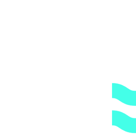
Вы получите груз на терминале ТК в своем городе,
либо, заказав дополнительно экспедирование по городу,
по указанному Вами адресу.
ОБРАТИТЕ ВНИМАНИЕ,
что транспортная
компания всегда оставляет за собой право сделать
дополнительную обрешетку груза, который по их
мнению является хрупким или имеет класс
опасности, это, в свою очередь, увеличивает
стоимость доставки согласно их прайс-листу.
Артикул:
2361
Категории:
Трубы и держатели
,
Трубы и
фитинги
,
Хомуты
1.
Доступные цены.
Прямые поставки оборудования.