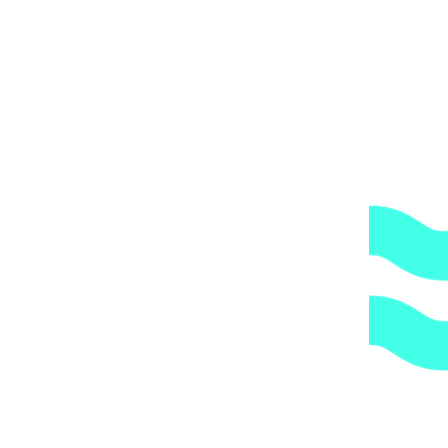
мнению является хрупким или имеет класс
опасности, это, в свою очередь, увеличивает
стоимость доставки согласно их прайс-листу.
Артикул:
d4391669aa57
Категории:
Трубы и держатели
,
Трубы
и фитинги
,
Хомуты
1.
Доступные цены.
Прямые поставки оборудования.