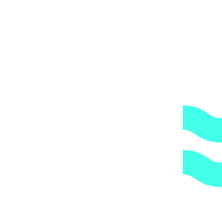
компания всегда оставляет за собой право сделать
дополнительную обрешетку груза, который по их
мнению является хрупким или имеет класс
опасности, это, в свою очередь, увеличивает
стоимость доставки согласно их прайс-листу.
Артикул:
9006
Категории:
Трубы и держатели
,
Трубы и
фитинги
,
Хомуты
1.
Доступные цены.
Прямые поставки оборудования.