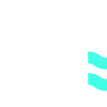
опасности, это, в свою очередь, увеличивает
стоимость доставки согласно их прайс-листу.
Артикул:
b024500386d9
Категории:
Трубы и держатели
,
Трубы и фитинги
,
Хомуты
1.
Доступные цены.
Прямые поставки оборудования.
2.