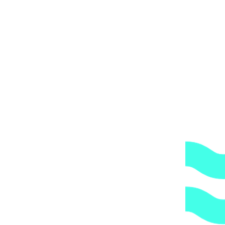
 средства измерения
Тестовая жидкость
Реагент Descon Хлорид – 
 анализов арт. 33107