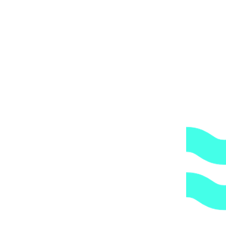
ОБРАТИТЕ ВНИМАНИЕ,
что транспортная
компания всегда оставляет за собой право сделать
дополнительную обрешетку груза, который по их
мнению является хрупким или имеет класс
опасности, это, в свою очередь, увеличивает
стоимость доставки согласно их прайс-листу.
Артикул:
D1C165XPVC4000
Категории:
Насосы дозирования
,
Насосы дозирования реагентов
,
Оборудование для
дезинфекции
1.
Доступные цены.
Прямые поставки оборудования.