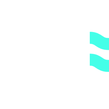
либо, заказав дополнительно экспедирование по городу,
по указанному Вами адресу.
ОБРАТИТЕ ВНИМАНИЕ,
что транспортная
компания всегда оставляет за собой право сделать
дополнительную обрешетку груза, который по их
мнению является хрупким или имеет класс
опасности, это, в свою очередь, увеличивает
стоимость доставки согласно их прайс-листу.
Артикул:
BD0209AA00000
Категории:
Насосы дозирования
,
Насосы дозирования реагентов
,
Оборудование для
дезинфекции
1.
Доступные цены.
Прямые поставки оборудования.