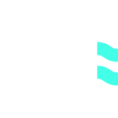
принадлежности насосов
,
Насосы
,
Уплотнения, сальники
насосов
1.
Доступные цены.
Прямые поставки оборудования.
2.
Гарантия.